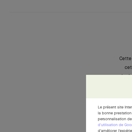
Cette
cet
horl
chaîne 
de ce d
par 
Le présent site Inte
Ma
la bonne prestation
personnalisation de
d'utilisation de Goo
d'améliorer l'expéri