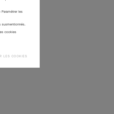
« Paramétrer les
es susmentionnés.
des cookies
R LES COOKIES