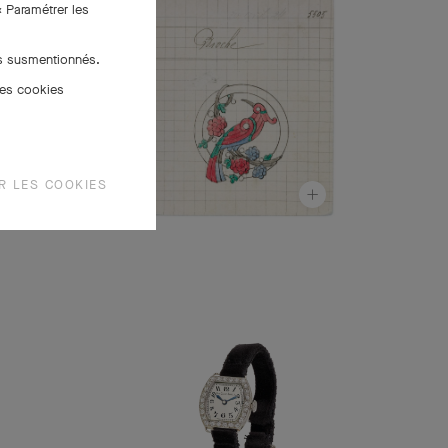
« Paramétrer les
es susmentionnés.
des cookies
R LES COOKIES