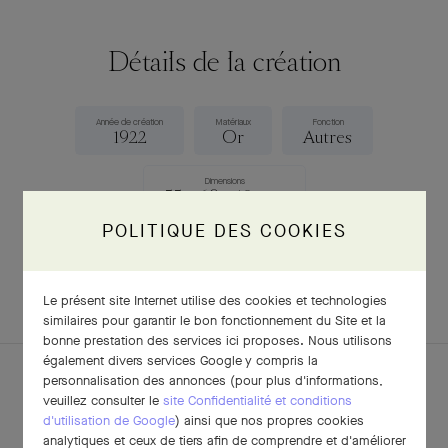
Détails de la création
Année de création
Matériaux
Fonction
1922
Or
Autres
Dimensions
55 x 69 x 10 mm
POLITIQUE DES COOKIES
TÉLÉCHARGER LA FICHE
Le présent site Internet utilise des cookies et technologies
similaires pour garantir le bon fonctionnement du Site et la
bonne prestation des services ici proposes. Nous utilisons
également divers services Google y compris la
personnalisation des annonces (pour plus d'informations,
veuillez consulter le
site Confidentialité et conditions
d'utilisation de Google
) ainsi que nos propres cookies
POUR APPROFONDIR
analytiques et ceux de tiers afin de comprendre et d'améliorer