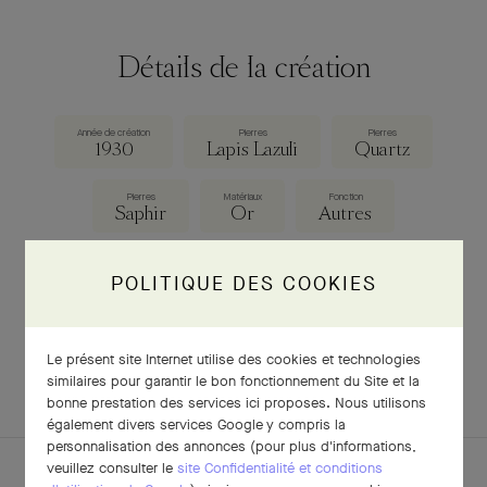
Détails de la création
Année de création
Pierres
Pierres
1930
Lapis Lazuli
Quartz
Pierres
Matériaux
Fonction
Saphir
Or
Autres
Dimensions
288 × 150 × 60 mm
POLITIQUE DES COOKIES
Le présent site Internet utilise des cookies et technologies
TÉLÉCHARGER LA FICHE
similaires pour garantir le bon fonctionnement du Site et la
bonne prestation des services ici proposes. Nous utilisons
également divers services Google y compris la
personnalisation des annonces (pour plus d'informations,
veuillez consulter le
site Confidentialité et conditions