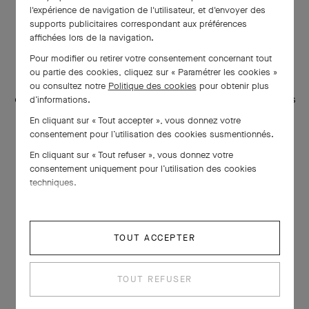
l'expérience de navigation de l'utilisateur, et d'envoyer des
rendement confèrent à cette matière organique une
supports publicitaires correspondant aux préférences
préciosité comparable à celles des pierres. Si le golfe Arabo-
affichées lors de la navigation.
Persique s’impose, dès la seconde moitié du XIXe siècle,
Pour modifier ou retirer votre consentement concernant tout
comme un foyer de premier ordre pour la pêche des perles
ou partie des cookies, cliquez sur « Paramétrer les cookies »
blanches, « Tahiti […] alimente le marché mondial en perles
ou consultez notre
Politique des cookies
pour obtenir plus
d’informations.
dites noires ». Le travail de la perle nécessite de nombreuses
étapes : le grattage, le séchage, le perçage, le montage et
En cliquant sur « Tout accepter », vous donnez votre
consentement pour l’utilisation des cookies susmentionnés.
le sertissage, , « domaine ou s’exerce l’art […] de nos
En cliquant sur « Tout refuser », vous donnez votre
joailliers
2
».
consentement uniquement pour l’utilisation des cookies
techniques.
LE RÔLE DE LA PUBLICITÉ
TOUT ACCEPTER
Outre les réalisations bijoutières, les publicités
Van Cleef & Arpels mettent en scène des modèles féminins
TOUT REFUSER
parés de multiples rangs de perles, tandis que les
catalogues commerciaux font part d’un « grand choix […] de