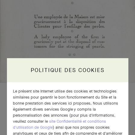
POLITIQUE DES COOKIES
Page de catalogue Van Cleef & Arpels annonçant une vente spéciale,
Le présent site Internet utilise des cookies et technologies
1922.
similaires pour garantir le bon fonctionnement du Site et la
bonne prestation des services ici proposes. Nous utilisons
également divers services Google y compris la
personnalisation des annonces (pour plus d'informations,
LA PÊCHE PERLIÈRE
veuillez consulter le
site Confidentialité et conditions
d'utilisation de Google
) ainsi que nos propres cookies
Les difficultés de la pêche perlière ainsi que son faible
analytiques et ceux de tiers afin de comprendre et d'améliorer