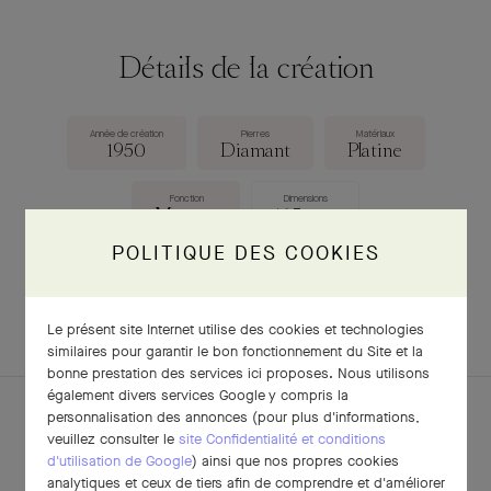
Détails de la création
Année de création
Pierres
Matériaux
1950
Diamant
Platine
Fonction
Dimensions
Montre
165 mm
POLITIQUE DES COOKIES
TÉLÉCHARGER LA FICHE
Le présent site Internet utilise des cookies et technologies
similaires pour garantir le bon fonctionnement du Site et la
bonne prestation des services ici proposes. Nous utilisons
également divers services Google y compris la
personnalisation des annonces (pour plus d'informations,
veuillez consulter le
site Confidentialité et conditions
d'utilisation de Google
) ainsi que nos propres cookies
POUR APPROFONDIR
analytiques et ceux de tiers afin de comprendre et d'améliorer