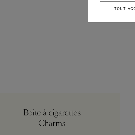
TOUT AC
Boîte à cigarettes
Charms