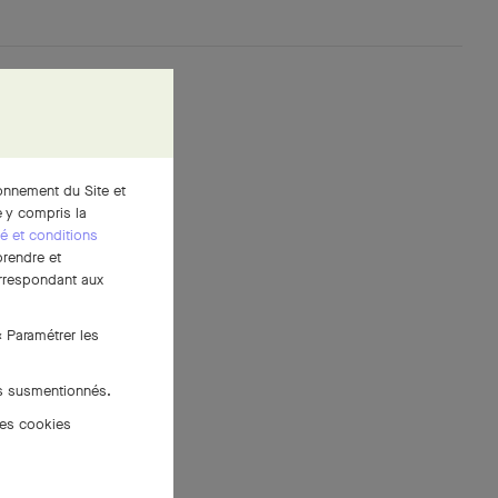
ionnement du Site et
 y compris la
té et conditions
prendre et
correspondant aux
« Paramétrer les
es susmentionnés.
des cookies