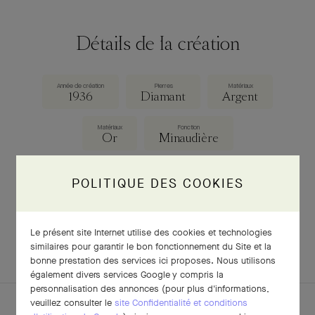
Détails de la création
Année de création
Pierres
Matériaux
1936
Diamant
Argent
Matériaux
Fonction
Or
Minaudière
Dimensions
120 × 152 × 28 mm
POLITIQUE DES COOKIES
Le présent site Internet utilise des cookies et technologies
TÉLÉCHARGER LA FICHE
similaires pour garantir le bon fonctionnement du Site et la
bonne prestation des services ici proposes. Nous utilisons
également divers services Google y compris la
personnalisation des annonces (pour plus d'informations,
veuillez consulter le
site Confidentialité et conditions