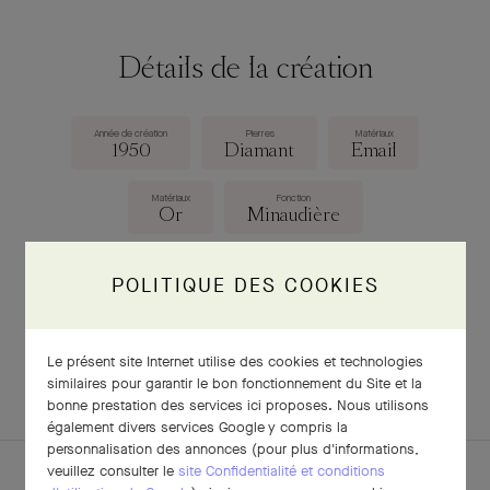
Détails de la création
Année de création
Pierres
Matériaux
1950
Diamant
Email
Matériaux
Fonction
Or
Minaudière
Dimensions
195 × 130 × 20 mm
POLITIQUE DES COOKIES
Le présent site Internet utilise des cookies et technologies
TÉLÉCHARGER LA FICHE
similaires pour garantir le bon fonctionnement du Site et la
bonne prestation des services ici proposes. Nous utilisons
également divers services Google y compris la
personnalisation des annonces (pour plus d'informations,
veuillez consulter le
site Confidentialité et conditions