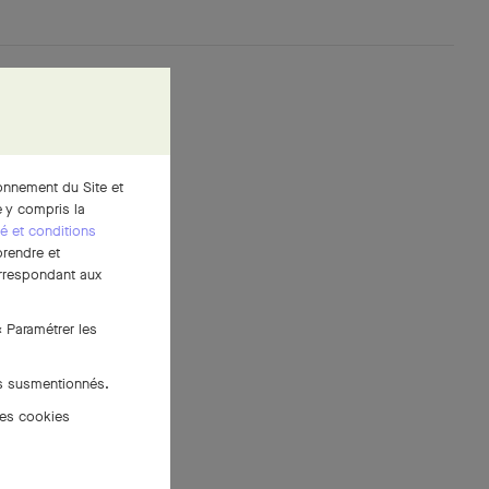
ionnement du Site et
 y compris la
té et conditions
prendre et
correspondant aux
« Paramétrer les
es susmentionnés.
des cookies