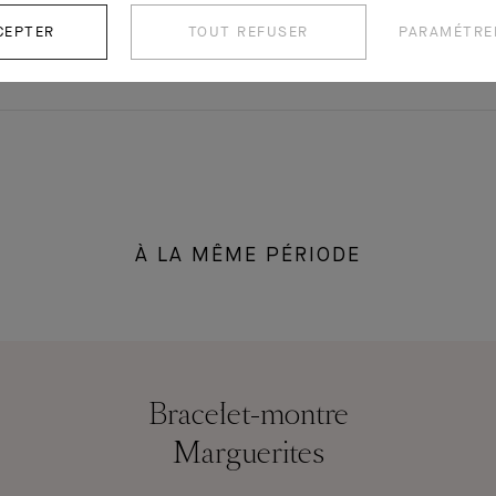
CEPTER
TOUT REFUSER
PARAMÉTRE
À LA MÊME PÉRIODE
Bracelet-montre
Marguerites