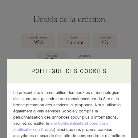
Détails de la création
Année de création
Pierres
Matériaux
1950
Diamant
Or
Fonction
Dimensions
Collier
320 mm
POLITIQUE DES COOKIES
TÉLÉCHARGER LA FICHE
Le présent site Internet utilise des cookies et technologies
similaires pour garantir le bon fonctionnement du Site et la
bonne prestation des services ici proposes. Nous utilisons
également divers services Google y compris la
personnalisation des annonces (pour plus d'informations,
veuillez consulter le
site Confidentialité et conditions
d'utilisation de Google
) ainsi que nos propres cookies
POUR APPROFONDIR
analytiques et ceux de tiers afin de comprendre et d'améliorer