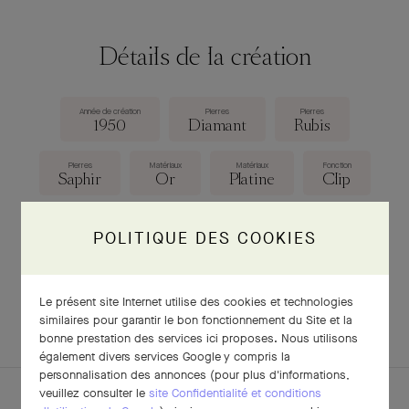
Détails de la création
Année de création
Pierres
Pierres
1950
Diamant
Rubis
Pierres
Matériaux
Matériaux
Fonction
Saphir
Or
Platine
Clip
Dimensions
55 × 45 mm
POLITIQUE DES COOKIES
Le présent site Internet utilise des cookies et technologies
TÉLÉCHARGER LA FICHE
similaires pour garantir le bon fonctionnement du Site et la
bonne prestation des services ici proposes. Nous utilisons
également divers services Google y compris la
personnalisation des annonces (pour plus d'informations,
veuillez consulter le
site Confidentialité et conditions