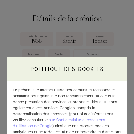
Détails de la création
Année de création
Pierres
Pierres
1938
Saphir
Topaze
Matériaux
Fonction
Dimensions
Or
Clip
64 × 52 mm
POLITIQUE DES COOKIES
TÉLÉCHARGER LA FICHE
Le présent site Internet utilise des cookies et technologies
similaires pour garantir le bon fonctionnement du Site et la
bonne prestation des services ici proposes. Nous utilisons
également divers services Google y compris la
personnalisation des annonces (pour plus d'informations,
veuillez consulter le
site Confidentialité et conditions
d'utilisation de Google
) ainsi que nos propres cookies
POUR APPROFONDIR
analytiques et ceux de tiers afin de comprendre et d'améliorer