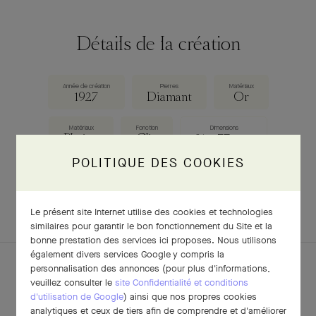
Détails de la création
Année de création
Pierres
Matériaux
1927
Diamant
Or
Matériaux
Fonction
Dimensions
Platine
Clip
31 × 77 mm
POLITIQUE DES COOKIES
TÉLÉCHARGER LA FICHE
Le présent site Internet utilise des cookies et technologies
similaires pour garantir le bon fonctionnement du Site et la
bonne prestation des services ici proposes. Nous utilisons
également divers services Google y compris la
personnalisation des annonces (pour plus d'informations,
veuillez consulter le
site Confidentialité et conditions
d'utilisation de Google
) ainsi que nos propres cookies
POUR APPROFONDIR
analytiques et ceux de tiers afin de comprendre et d'améliorer