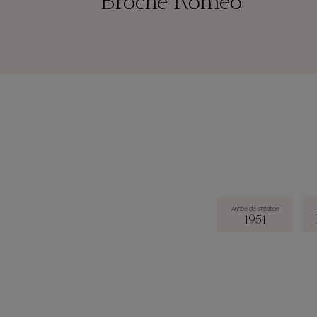
Broche Roméo
Année de création
1951