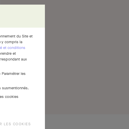
ionnement du Site et
 y compris la
té et conditions
prendre et
correspondant aux
« Paramétrer les
es susmentionnés.
des cookies
R LES COOKIES