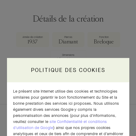
Détails de la création
Année de création
Pierres
Fonction
1937
Diamant
Breloque
Dimensions
18 × 11 mm
POLITIQUE DES COOKIES
TÉLÉCHARGER LA FICHE
Le présent site Internet utilise des cookies et technologies
similaires pour garantir le bon fonctionnement du Site et la
bonne prestation des services ici proposes. Nous utilisons
également divers services Google y compris la
personnalisation des annonces (pour plus d'informations,
veuillez consulter le
site Confidentialité et conditions
d'utilisation de Google
) ainsi que nos propres cookies
POUR APPROFONDIR
analytiques et ceux de tiers afin de comprendre et d'améliorer