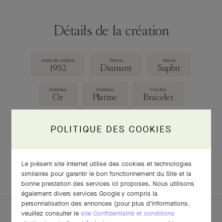
Détails de la création
Année de création
Pierres
Pierres
1952
Diamant
Saphir
Matériaux
Matériaux
Fonction
Or
Platine
Bracelet
Dimensions
188 × 23 mm
POLITIQUE DES COOKIES
Le présent site Internet utilise des cookies et technologies
TÉLÉCHARGER LA FICHE
similaires pour garantir le bon fonctionnement du Site et la
bonne prestation des services ici proposes. Nous utilisons
également divers services Google y compris la
personnalisation des annonces (pour plus d'informations,
veuillez consulter le
site Confidentialité et conditions