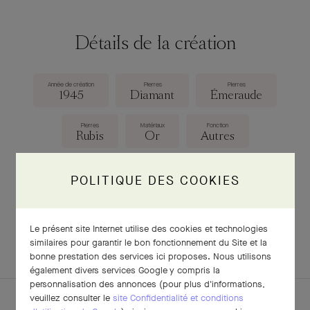
Détails de la création
Année de création
Pierres
Pierres
1945
Diamant
Émeraude
Pierres
Matériaux
Fonction
Rubis
Or
Autres
Dimensions
97 × 75 × 15 mm
POLITIQUE DES COOKIES
Le présent site Internet utilise des cookies et technologies
TÉLÉCHARGER LA FICHE
similaires pour garantir le bon fonctionnement du Site et la
bonne prestation des services ici proposes. Nous utilisons
également divers services Google y compris la
personnalisation des annonces (pour plus d'informations,
veuillez consulter le
site Confidentialité et conditions