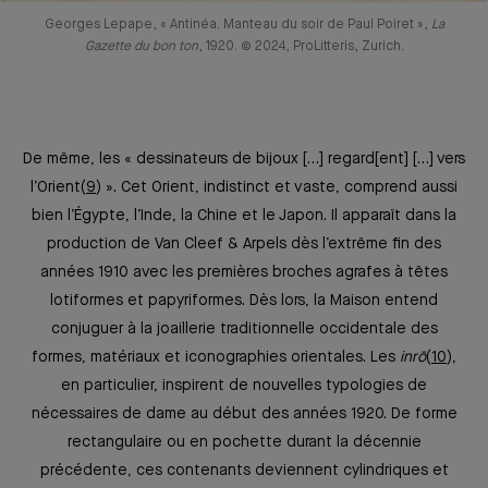
Georges Lepape, « Antinéa. Manteau du soir de Paul Poiret »,
La
Gazette du bon ton
, 1920. © 2024, ProLitteris, Zurich.
De même, les « dessinateurs de bijoux […] regard[ent] […] vers
l’Orient
9
». Cet Orient, indistinct et vaste, comprend aussi
bien l’Égypte, l’Inde, la Chine et le Japon. Il apparaît dans la
production de Van Cleef & Arpels dès l’extrême fin des
années 1910 avec les premières broches agrafes à têtes
lotiformes et papyriformes. Dès lors, la Maison entend
conjuguer à la joaillerie traditionnelle occidentale des
formes, matériaux et iconographies orientales. Les
inrō
10
,
en particulier, inspirent de nouvelles typologies de
nécessaires de dame au début des années 1920. De forme
rectangulaire ou en pochette durant la décennie
précédente, ces contenants deviennent cylindriques et