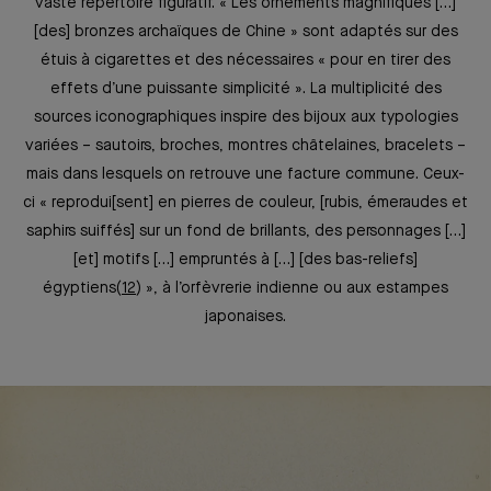
vaste répertoire figuratif. « Les ornements magnifiques […]
[des] bronzes archaïques de Chine » sont adaptés sur des
étuis à cigarettes et des nécessaires « pour en tirer des
effets d’une puissante simplicité ». La multiplicité des
sources iconographiques inspire des bijoux aux typologies
variées –⁠ sautoirs, broches, montres châtelaines, bracelets ⁠–
mais dans lesquels on retrouve une facture commune. Ceux-
ci « reprodui[sent] en pierres de couleur, [rubis, émeraudes et
saphirs suiffés] sur un fond de brillants, des personnages […]
[et] motifs […] empruntés à […] [des bas-reliefs]
égyptiens
12
», à l’orfèvrerie indienne ou aux estampes
japonaises.