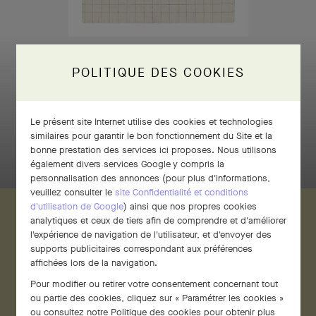
POLITIQUE DES COOKIES
APPUYER ET MAINTENIR ENFONCÉ
Le présent site Internet utilise des cookies et technologies
similaires pour garantir le bon fonctionnement du Site et la
bonne prestation des services ici proposes. Nous utilisons
également divers services Google y compris la
personnalisation des annonces (pour plus d'informations,
veuillez consulter le
site Confidentialité et conditions
d'utilisation de Google
) ainsi que nos propres cookies
analytiques et ceux de tiers afin de comprendre et d'améliorer
l'expérience de navigation de l'utilisateur, et d'envoyer des
CLIP CORNE D’ABONDANCE, 1929
supports publicitaires correspondant aux préférences
affichées lors de la navigation.
Pour modifier ou retirer votre consentement concernant tout
ou partie des cookies, cliquez sur « Paramétrer les cookies »
ou consultez notre
Politique des cookies
pour obtenir plus