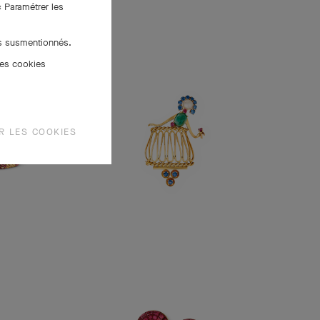
« Paramétrer les
es susmentionnés.
des cookies
R LES COOKIES